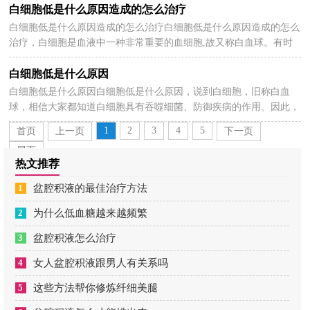
白细胞低是什么原因造成的怎么治疗
白细胞低是什么原因造成的怎么治疗白细胞低是什么原因造成的怎么
2025-03-28
治疗，白细胞是血液中一种非常重要的血细胞,故又称白血球。有时
候会有白细胞低的情况出现，以下分享白细胞低是...
白细胞低是什么原因
白细胞低是什么原因白细胞低是什么原因，说到白细胞，旧称白血
2025-03-28
球，相信大家都知道白细胞具有吞噬细菌、防御疾病的作用。因此，
当白细胞低的时候，则容易患病的。以下分享白细胞低是什...
1
2
3
4
5
首页
上一页
下一页
尾页
热文推荐
1
盆腔积液的最佳治疗方法
2
为什么低血糖越来越频繁
3
盆腔积液怎么治疗
4
女人盆腔积液跟男人有关系吗
5
这些方法帮你修炼纤细美腿