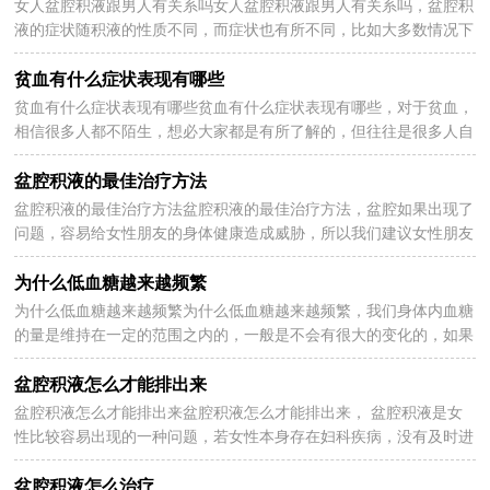
女人盆腔积液跟男人有关系吗女人盆腔积液跟男人有关系吗，盆腔积
2025-04-14
液的症状随积液的性质不同，而症状也有所不同，比如大多数情况下
盆腔积液可能是少量的积水，有的时候排卵期引起来的...
贫血有什么症状表现有哪些
贫血有什么症状表现有哪些贫血有什么症状表现有哪些，对于贫血，
2025-04-14
相信很多人都不陌生，想必大家都是有所了解的，但往往是很多人自
身得了贫血还不知道。在生活中，应该注意身体的每一个...
盆腔积液的最佳治疗方法
盆腔积液的最佳治疗方法盆腔积液的最佳治疗方法，盆腔如果出现了
2025-04-14
问题，容易给女性朋友的身体健康造成威胁，所以我们建议女性朋友
在日常的生活中一定要注意保护好自己的盆腔，下面分...
为什么低血糖越来越频繁
为什么低血糖越来越频繁为什么低血糖越来越频繁，我们身体内血糖
2025-04-13
的量是维持在一定的范围之内的，一般是不会有很大的变化的，如果
血糖低就容易生病，特别是不吃早饭特别容易晕倒，抵抗...
盆腔积液怎么才能排出来
盆腔积液怎么才能排出来盆腔积液怎么才能排出来， 盆腔积液是女
2025-04-13
性比较容易出现的一种问题，若女性本身存在妇科疾病，没有及时进
行治疗，那么就非常容易诱发盆腔积液的状况出现。以...
盆腔积液怎么治疗