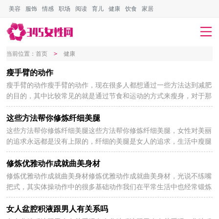
美容
服饰
情感
职场
阅读
育儿
健康
饮食
家居
会员登录
会员注册
当前位置：
首页
>
健康
瘦手臂的动作
瘦手臂的动作瘦手臂的动作，现在很多人都想通过一些方法达到减肥
2025-04-14
的目的，其中比较常见的就是通过节食和运动的方式来瘦身，对于那
些手臂比较粗的人来说，是需要有专门的方式的，以下分...
这些方法帮你修炼纤细美腿
这些方法帮你修炼纤细美腿这些方法帮你修炼纤细美腿，女性对美丽
2025-04-14
的追求永远都是没有上限的，纤细的美腿是女人的追求，生活中瘦腿
的方法有很多，我们可以有选择的进行瘦身锻炼，这些方...
修炼优雅动作成就曲美身材
修炼优雅动作成就曲美身材修炼优雅动作成就曲美身材，光说不练嘴
2025-04-14
把式，其实体操动作中的很多基础动作我们在平常生活中也经常锻炼
到，而且对塑形非常行之有效。下面就教大家修炼优...
女人盆腔积液跟男人有关系吗