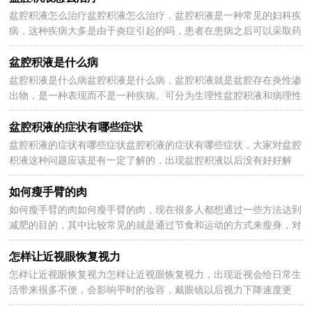
盆腔积液怎么治疗盆腔积液怎么治疗，盆腔积液是一种常见的妇科疾
2025-04-13
病，这种疾病大多是由于炎症引起的吗，患者在患病之后可以采取药
物治疗以及手术治疗的方法，看看盆腔积液怎么治疗。...
盆腔积液是什么病
盆腔积液是什么病盆腔积液是什么病，盆腔积液就是盆腔存在炎性渗
2025-04-13
出物，是一种表现而不是一种疾病。可分为生理性盆腔积液和病理性
盆腔积液两种。很多人对这种病不了解，那么盆腔积...
盆腔积液的症状有哪些症状
盆腔积液的症状有哪些症状盆腔积液的症状有哪些症状，大家对盆腔
2025-04-13
积液这种问题应该是有一定了解的，出现盆腔积液以后没有好好解
决，就会让不舒服的问题变得更加严重，所以好好治疗非...
如何瘦手臂的肉
如何瘦手臂的肉如何瘦手臂的肉，现在很多人都想通过一些方法达到
2025-04-13
减肥的目的，其中比较常见的就是通过节食和运动的方式来瘦身，对
于那些手臂比较粗的人来说，是需要有专门的方式的，那...
怎样让近视眼恢复视力
怎样让近视眼恢复视力怎样让近视眼恢复视力，出现近视会给日常生
2025-03-28
活带来很多不便，会影响平时的妆容，戴眼镜以后视力下降速度更
快，眼镜摘除以后看东西就更加模糊，那么怎样让近视眼恢...