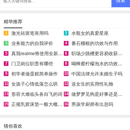
精华推荐
1
激光祛斑笔有用吗
2
水瓶女的真爱星座
3
业务能力的自我评价
4
番石榴根的功效与作用
5
真我realme将使用全新Logo
6
职场少跳槽更容易收获成功
7
门卫岗位职责有哪些
8
喝蜂蜜柠檬泡水的功效和好处
9
初学者做蛋糕简单操作
10
中国法律允许未婚生子吗
11
女孩子心情低落怎么哄
12
送女生的实用性礼物
13
形容大难临头各自飞的词
14
做梦梦见狗是好事还是坏事
15
正规乳胶床垫一般大概多少钱
16
男孩学厨师有出息吗
猜你喜欢