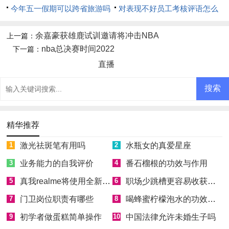
今年五一假期可以跨省旅游吗
对表现不好员工考核评语怎么
写
余嘉豪获雄鹿试训邀请将冲击NBA
上一篇：
nba总决赛时间2022
下一篇：
直播
精华推荐
1
激光祛斑笔有用吗
2
水瓶女的真爱星座
3
业务能力的自我评价
4
番石榴根的功效与作用
5
真我realme将使用全新Logo
6
职场少跳槽更容易收获成功
7
门卫岗位职责有哪些
8
喝蜂蜜柠檬泡水的功效和好处
9
初学者做蛋糕简单操作
10
中国法律允许未婚生子吗