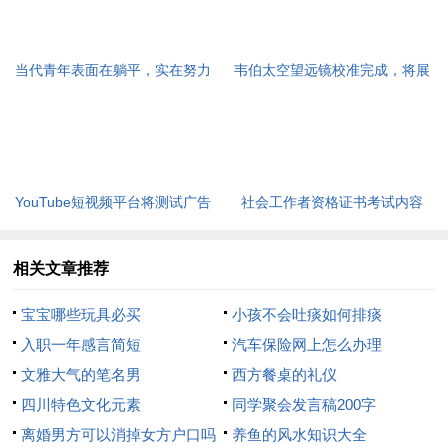
当代青年表面在躺平，实在努力
韦伯太空望远镜校准完成，将展
奋斗
开下一步新工作
YouTube短视频平台将测试广告
社会工作者资格证书考试内容
展示
相关文章推荐
宝宝哪些玩具必买
小孩不会吐痰如何排痰
入职一年感言简短
汽车保险网上怎么办理
文雅大气的笔名男
西方餐桌的礼仪
四川特色文化元素
同学聚会发言稿200字
离婚男方可以消掉女方户口吗
养鱼的风水知识大全