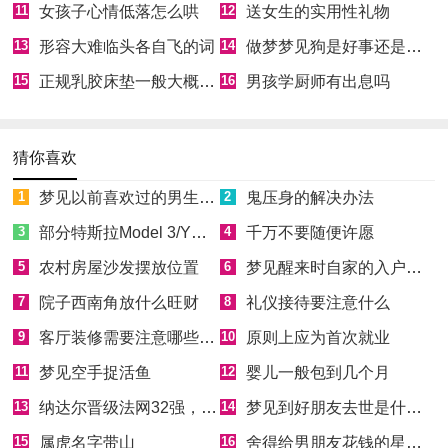
11
女孩子心情低落怎么哄
12
送女生的实用性礼物
13
形容大难临头各自飞的词
14
做梦梦见狗是好事还是坏事
15
正规乳胶床垫一般大概多少钱
16
男孩学厨师有出息吗
猜你喜欢
1
梦见以前喜欢过的男生喜欢自己
2
鬼压身的解决办法
3
部分特斯拉Model 3/Y因缺少零件无法正常向车主交付
4
千万不要随便许愿
5
农村房屋沙发摆放位置
6
梦见醒来时自家的入户门开着
7
院子西南角放什么旺财
8
礼仪接待要注意什么
9
客厅装修需要注意哪些风水
10
原则上应为首次就业
11
梦见空手捉活鱼
12
婴儿一般包到几个月
13
纳达尔晋级法网32强，实现大满贯300胜里程碑
14
梦见到好朋友去世是什么意思
15
属虎名字带山
16
舍得给男朋友花钱的星座女