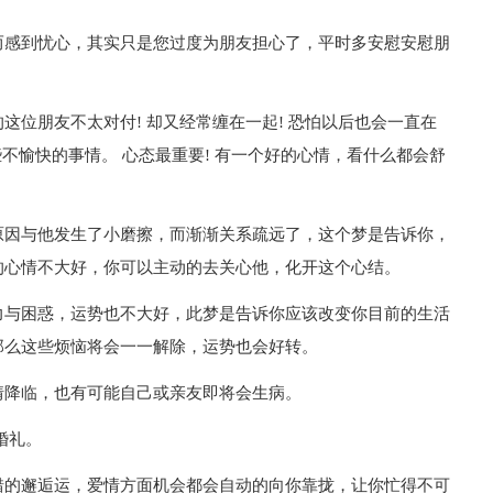
而感到忧心，其实只是您过度为朋友担心了，平时多安慰安慰朋
这位朋友不太对付! 却又经常缠在一起! 恐怕以后也会一直在
些不愉快的事情。 心态最重要! 有一个好的心情，看什么都会舒
原因与他发生了小磨擦，而渐渐关系疏远了，这个梦是告诉你，
的心情不大好，你可以主动的去关心他，化开这个心结。
力与困惑，运势也不大好，此梦是告诉你应该改变你目前的生活
那么这些烦恼将会一一解除，运势也会好转。
情降临，也有可能自己或亲友即将会生病。
婚礼。
错的邂逅运，爱情方面机会都会自动的向你靠拢，让你忙得不可