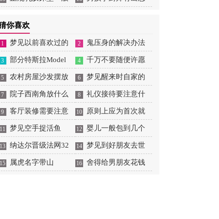
大概多少钱
吗
猜你喜欢
梦见以前喜欢过的
鬼压身的解决办法
1
2
男生喜欢自己
部分特斯拉Model
千万不要随便许愿
3
4
3/Y因缺少零件无法正
农村房屋沙发摆放
梦见醒来时自家的
5
6
常向车主交付
位置
院子西南角放什么
入户门开着
礼仪接待要注意什
7
8
旺财
客厅装修需要注意
么
原则上应为首次就
9
10
哪些风水
梦见空手捉活鱼
业
婴儿一般包到几个
11
12
纳达尔晋级法网32
月
梦见到好朋友去世
13
14
强，实现大满贯300胜
属虎名字带山
是什么意思
舍得给男朋友花钱
15
16
里程碑
的星座女