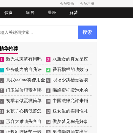
会员登录
会员注册
饮食
家居
星座
解梦
精华推荐
激光祛斑笔有用吗
水瓶女的真爱星座
1
2
业务能力的自我评
番石榴根的功效与
3
4
价
真我realme将使用全
作用
职场少跳槽更容易
5
6
新Logo
门卫岗位职责有哪
收获成功
喝蜂蜜柠檬泡水的
7
8
些
初学者做蛋糕简单
功效和好处
中国法律允许未婚
9
10
操作
女孩子心情低落怎
生子吗
送女生的实用性礼
11
12
么哄
形容大难临头各自
物
做梦梦见狗是好事
13
14
飞的词
正规乳胶床垫一般
还是坏事
男孩学厨师有出息
15
16