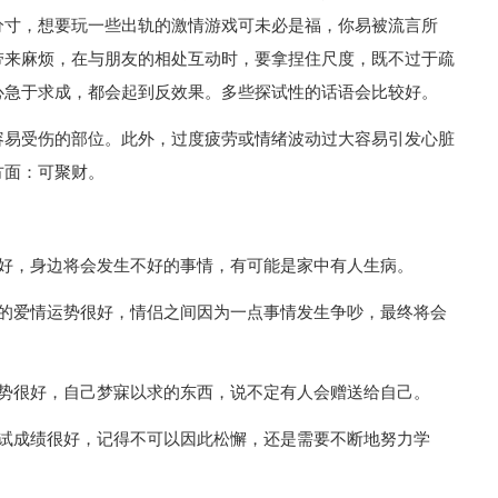
分寸，想要玩一些出轨的激情游戏可未必是福，你易被流言所
带来麻烦，在与朋友的相处互动时，要拿捏住尺度，既不过于疏
心急于求成，都会起到反效果。多些探试性的话语会比较好。
容易受伤的部位。此外，过度疲劳或情绪波动过大容易引发心脏
方面：可聚财。
不好，身边将会发生不好的事情，有可能是家中有人生病。
你的爱情运势很好，情侣之间因为一点事情发生争吵，最终将会
运势很好，自己梦寐以求的东西，说不定有人会赠送给自己。
考试成绩很好，记得不可以因此松懈，还是需要不断地努力学