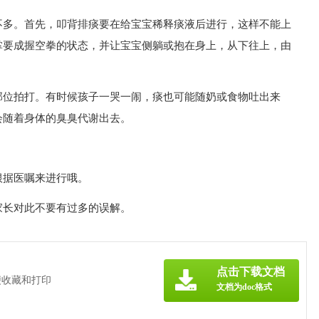
不多。首先，叩背排痰要在给宝宝稀释痰液后进行，这样不能上
掌要成握空拳的状态，并让宝宝侧躺或抱在身上，从下往上，由
部位拍打。有时候孩子一哭一闹，痰也可能随奶或食物吐出来
会随着身体的臭臭代谢出去。
根据医嘱来进行哦。
家长对此不要有过多的误解。
点击下载文档
便收藏和打印
文档为doc格式