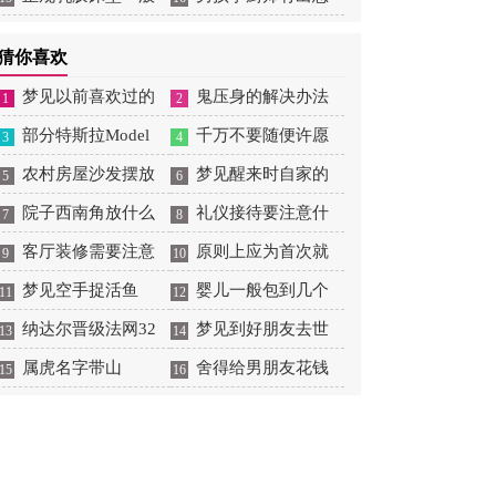
大概多少钱
吗
猜你喜欢
梦见以前喜欢过的
鬼压身的解决办法
1
2
男生喜欢自己
部分特斯拉Model
千万不要随便许愿
3
4
3/Y因缺少零件无法正
农村房屋沙发摆放
梦见醒来时自家的
5
6
常向车主交付
位置
院子西南角放什么
入户门开着
礼仪接待要注意什
7
8
旺财
客厅装修需要注意
么
原则上应为首次就
9
10
哪些风水
梦见空手捉活鱼
业
婴儿一般包到几个
11
12
纳达尔晋级法网32
月
梦见到好朋友去世
13
14
强，实现大满贯300胜
属虎名字带山
是什么意思
舍得给男朋友花钱
15
16
里程碑
的星座女