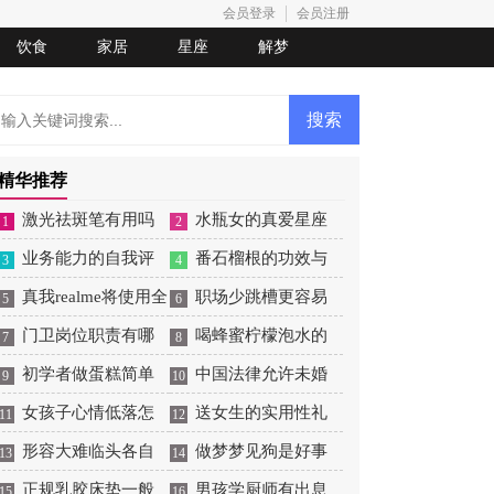
会员登录
会员注册
饮食
家居
星座
解梦
精华推荐
激光祛斑笔有用吗
水瓶女的真爱星座
1
2
业务能力的自我评
番石榴根的功效与
3
4
价
真我realme将使用全
作用
职场少跳槽更容易
5
6
新Logo
门卫岗位职责有哪
收获成功
喝蜂蜜柠檬泡水的
7
8
些
初学者做蛋糕简单
功效和好处
中国法律允许未婚
9
10
操作
女孩子心情低落怎
生子吗
送女生的实用性礼
11
12
么哄
形容大难临头各自
物
做梦梦见狗是好事
13
14
飞的词
正规乳胶床垫一般
还是坏事
男孩学厨师有出息
15
16