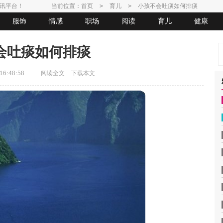
讯平台！
当前位置：
首页
>
育儿
>
小孩不会吐痰如何排痰
服饰
情感
职场
阅读
育儿
健康
会吐痰如何排痰
6:48:58
阅读全文
下载本文