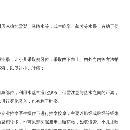
川贝冰糖炖雪梨、马蹄水等，或生吃梨、荸荠等水果，有助于促
握空拳，让小儿采取侧卧位，采取由下向上、由外向内等方法拍
痰液，以促进小儿吐痰；
口鼻部位，利用水蒸气湿化痰液，但需注意与热水之间的距离，
水进行雾化吸入，也有利于吐痰。
在专业推拿医生操作下进行推拿按摩，主要以肺经或脾经等经络
内聚积较多，也可以遵医嘱服用止咳药物，如氨溴索、小儿止咳