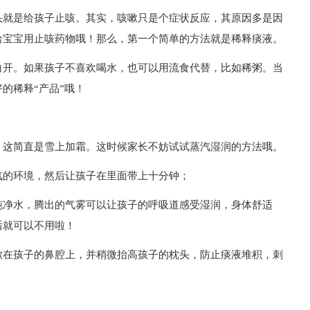
头就是给孩子止咳。其实，咳嗽只是个症状反应，其原因多是因
给宝宝用止咳药物哦！那么，第一个简单的方法就是稀释痰液。
白开。如果孩子不喜欢喝水，也可以用流食代替，比如稀粥。当
的稀释“产品”哦！
，这简直是雪上加霜。这时候家长不妨试试蒸汽湿润的方法哦。
汽的环境，然后让孩子在里面带上十分钟；
纯净水，腾出的气雾可以让孩子的呼吸道感受湿润，身体舒适
后就可以不用啦！
敷在孩子的鼻腔上，并稍微抬高孩子的枕头，防止痰液堆积，刺