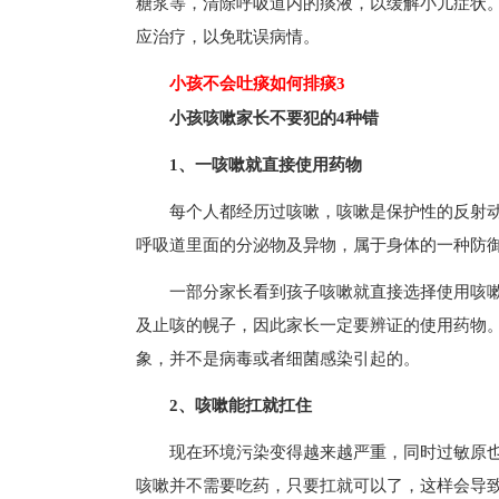
糖浆等，清除呼吸道内的痰液，以缓解小儿症状
应治疗，以免耽误病情。
小孩不会吐痰如何排痰3
小孩咳嗽家长不要犯的4种错
1、一咳嗽就直接使用药物
每个人都经历过咳嗽，咳嗽是保护性的反射动
呼吸道里面的分泌物及异物，属于身体的一种防
一部分家长看到孩子咳嗽就直接选择使用咳
及止咳的幌子，因此家长一定要辨证的使用药物
象，并不是病毒或者细菌感染引起的。
2、咳嗽能扛就扛住
现在环境污染变得越来越严重，同时过敏原
咳嗽并不需要吃药，只要扛就可以了，这样会导