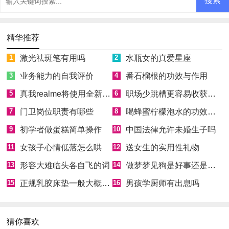
精华推荐
1
激光祛斑笔有用吗
2
水瓶女的真爱星座
3
业务能力的自我评价
4
番石榴根的功效与作用
5
真我realme将使用全新Logo
6
职场少跳槽更容易收获成功
7
门卫岗位职责有哪些
8
喝蜂蜜柠檬泡水的功效和好处
9
初学者做蛋糕简单操作
10
中国法律允许未婚生子吗
11
女孩子心情低落怎么哄
12
送女生的实用性礼物
13
形容大难临头各自飞的词
14
做梦梦见狗是好事还是坏事
15
正规乳胶床垫一般大概多少钱
16
男孩学厨师有出息吗
猜你喜欢