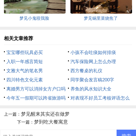
梦见小鬼咬我脸
梦见锅里菜烧焦了
相关文章推荐
宝宝哪些玩具必买
小孩不会吐痰如何排痰
入职一年感言简短
汽车保险网上怎么办理
文雅大气的笔名男
西方餐桌的礼仪
四川特色文化元素
同学聚会发言稿200字
离婚男方可以消掉女方户口吗
养鱼的风水知识大全
今年五一假期可以跨省旅游吗
对表现不好员工考核评语怎么
写
梦见醒来其实还在做梦
上一篇：
梦到吃大餐寓意
下一篇：