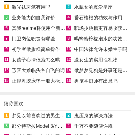
1
激光祛斑笔有用吗
2
水瓶女的真爱星座
3
业务能力的自我评价
4
番石榴根的功效与作用
5
真我realme将使用全新Logo
6
职场少跳槽更容易收获成功
7
门卫岗位职责有哪些
8
喝蜂蜜柠檬泡水的功效和好处
9
初学者做蛋糕简单操作
10
中国法律允许未婚生子吗
11
女孩子心情低落怎么哄
12
送女生的实用性礼物
13
形容大难临头各自飞的词
14
做梦梦见狗是好事还是坏事
15
正规乳胶床垫一般大概多少钱
16
男孩学厨师有出息吗
猜你喜欢
1
梦见以前喜欢过的男生喜欢自己
2
鬼压身的解决办法
3
部分特斯拉Model 3/Y因缺少零件无法正常向车主交付
4
千万不要随便许愿