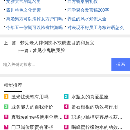
文雅大气的笔名男
西方餐桌的礼仪
四川特色文化元素
同学聚会发言稿200字
离婚男方可以消掉女方户口吗
养鱼的风水知识大全
今年五一假期可以跨省旅游吗
对表现不好员工考核评语怎么
写
梦见老人摔倒扶不扶调查目的和意义
上一篇：
梦见小鬼咬我脸
下一篇：
精华推荐
1
激光祛斑笔有用吗
2
水瓶女的真爱星座
3
业务能力的自我评价
4
番石榴根的功效与作用
5
真我realme将使用全新Logo
6
职场少跳槽更容易收获成功
7
门卫岗位职责有哪些
8
喝蜂蜜柠檬泡水的功效和好处