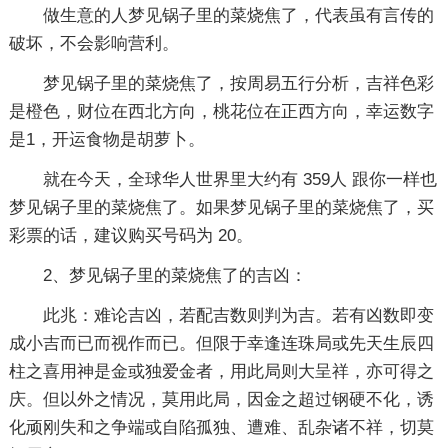
做生意的人梦见锅子里的菜烧焦了，代表虽有言传的
破坏，不会影响营利。
梦见锅子里的菜烧焦了，按周易五行分析，吉祥色彩
是橙色，财位在西北方向，桃花位在正西方向，幸运数字
是1，开运食物是胡萝卜。
就在今天，全球华人世界里大约有 359人 跟你一样也
梦见锅子里的菜烧焦了。如果梦见锅子里的菜烧焦了，买
彩票的话，建议购买号码为 20。
2、梦见锅子里的菜烧焦了的吉凶：
此兆：难论吉凶，若配吉数则判为吉。若有凶数即变
成小吉而已而视作而已。但限于幸逢连珠局或先天生辰四
柱之喜用神是金或独爱金者，用此局则大呈祥，亦可得之
庆。但以外之情况，莫用此局，因金之超过钢硬不化，诱
化顽刚失和之争端或自陷孤独、遭难、乱杂诸不祥，切莫