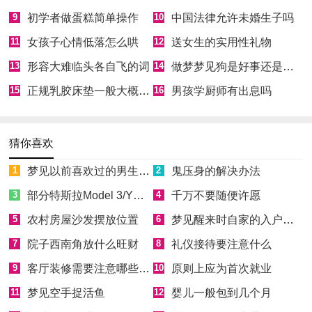
9
初学者做蛋糕简单操作
10
中国法律允许未婚生子吗
11
女孩子心情低落怎么哄
12
送女生的实用性礼物
13
形容大难临头各自飞的词
14
做梦梦见狗是好事还是坏事
15
正规乳胶床垫一般大概多少钱
16
男孩学厨师有出息吗
猜你喜欢
1
梦见以前喜欢过的男生喜欢自己
2
鬼压身的解决办法
3
部分特斯拉Model 3/Y因缺少零件无法正常向车主交付
4
千万不要随便许愿
5
农村房屋沙发摆放位置
6
梦见醒来时自家的入户门开着
7
院子西南角放什么旺财
8
礼仪接待要注意什么
9
客厅装修需要注意哪些风水
10
原则上应为首次就业
11
梦见空手捉活鱼
12
婴儿一般包到几个月