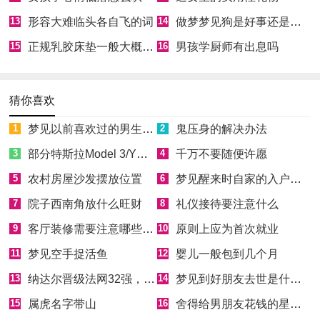
13
形容大难临头各自飞的词
14
做梦梦见狗是好事还是坏事
15
正规乳胶床垫一般大概多少钱
16
男孩学厨师有出息吗
猜你喜欢
1
梦见以前喜欢过的男生喜欢自己
2
鬼压身的解决办法
3
部分特斯拉Model 3/Y因缺少零件无法正常向车主交付
4
千万不要随便许愿
5
农村房屋沙发摆放位置
6
梦见醒来时自家的入户门开着
7
院子西南角放什么旺财
8
礼仪接待要注意什么
9
客厅装修需要注意哪些风水
10
原则上应为首次就业
11
梦见空手捉活鱼
12
婴儿一般包到几个月
13
纳达尔晋级法网32强，实现大满贯300胜里程碑
14
梦见到好朋友去世是什么意思
15
属虎名字带山
16
舍得给男朋友花钱的星座女