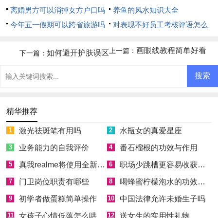
离婚男方可以消掉女方户口吗
养鱼的风水知识大全
今年五一假期可以跨省旅游吗
对表现不好员工考核评语怎么
写
画眼线教程简单好看
上一篇：
如何避开护肤误区
下一篇：
精华推荐
1
激光祛斑笔有用吗
2
水瓶女的真爱星座
3
业务能力的自我评价
4
番石榴根的功效与作用
5
真我realme将使用全新Logo
6
职场少跳槽更容易收获成功
7
门卫岗位职责有哪些
8
喝蜂蜜柠檬泡水的功效和好处
9
初学者做蛋糕简单操作
10
中国法律允许未婚生子吗
11
女孩子心情低落怎么哄
12
送女生的实用性礼物