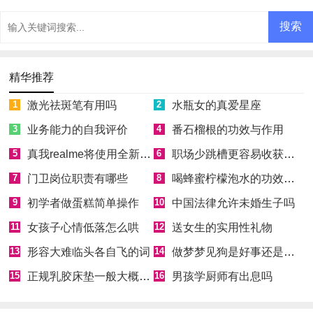
精华推荐
1
激光祛斑笔有用吗
2
水瓶女的真爱星座
3
业务能力的自我评价
4
番石榴根的功效与作用
5
真我realme将使用全新Logo
6
职场少跳槽更容易收获成功
7
门卫岗位职责有哪些
8
喝蜂蜜柠檬泡水的功效和好处
9
初学者做蛋糕简单操作
10
中国法律允许未婚生子吗
11
女孩子心情低落怎么哄
12
送女生的实用性礼物
13
形容大难临头各自飞的词
14
做梦梦见狗是好事还是坏事
15
正规乳胶床垫一般大概多少钱
16
男孩学厨师有出息吗