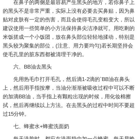
在鼻子的两侧是最容易产生黑头的地方，若你鼻子上
的黑头不是非常严重，实际上没有必要去买鼻贴，因为鼻
贴对皮肤有一定的伤害，而且会使得毛孔变粗变大，所以
建议使用一些简单的小方法保持鼻尖洁净就可。用吃剩的
米饭搓成一个小饭团，放在鼻头部位轻轻地揉动，特别是
黑头较为聚集的部位，(注意、用力要均匀)若长期坚持会
使毛孔里的脏东西都被清理干净的。
六、BB油去黑头
先用热毛巾打开毛孔，然后滴1-2滴的`BB油在鼻头
上，然后用手指按摩，当油分渐渐被吸收过程中可以不断
的加滴BB油，当手指上有颗粒出现的时候，用化妆棉擦
拭，然后再继续以上方法。在去黑头的过程中时间不要超
过15分钟。
七、蜂蜜水+蜂蜜洗面奶
每天洗脸时，都应在洗面奶中加一点蜂蜜，每天早晚