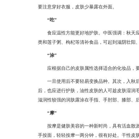
要注意穿好衣服，皮肤少暴露在外面。
“吃”
食应温性方能更好地护肤。中医强调：秋天
类和莲子粥、枸杞等清补食品，可起到滋阴壮阳
“涂”
应根据自己的皮肤属性选择适合的化妆品，
一旦使用后不要轻易变换品种。其次，入秋
后，也应进行护肤，油性皮肤的人可趁皮肤湿润
滋润性较强的润肤露涂在手指、手肘部、膝部、
“摩”
按摩是健肤美容的一种新时尚，具有活血散
手按面，轻轻按摩一两分钟，很有好处。干性皮