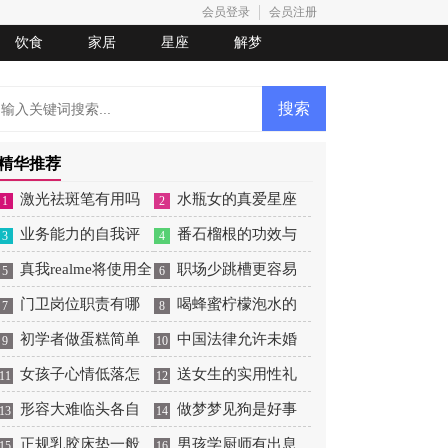
会员登录
会员注册
饮食
家居
星座
解梦
精华推荐
激光祛斑笔有用吗
水瓶女的真爱星座
1
2
业务能力的自我评
番石榴根的功效与
3
4
价
真我realme将使用全
作用
职场少跳槽更容易
5
6
新Logo
门卫岗位职责有哪
收获成功
喝蜂蜜柠檬泡水的
7
8
些
初学者做蛋糕简单
功效和好处
中国法律允许未婚
9
10
操作
女孩子心情低落怎
生子吗
送女生的实用性礼
11
12
么哄
形容大难临头各自
物
做梦梦见狗是好事
13
14
飞的词
正规乳胶床垫一般
还是坏事
男孩学厨师有出息
15
16