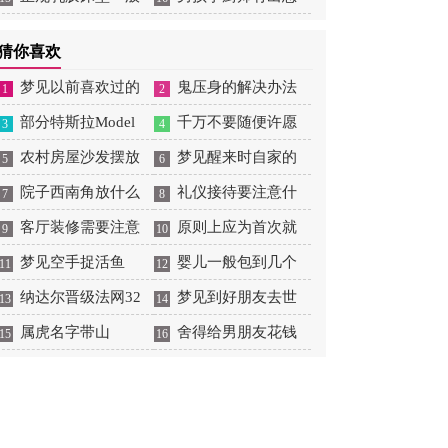
大概多少钱
吗
猜你喜欢
梦见以前喜欢过的
鬼压身的解决办法
1
2
男生喜欢自己
部分特斯拉Model
千万不要随便许愿
3
4
3/Y因缺少零件无法正
农村房屋沙发摆放
梦见醒来时自家的
5
6
常向车主交付
位置
院子西南角放什么
入户门开着
礼仪接待要注意什
7
8
旺财
客厅装修需要注意
么
原则上应为首次就
9
10
哪些风水
梦见空手捉活鱼
业
婴儿一般包到几个
11
12
纳达尔晋级法网32
月
梦见到好朋友去世
13
14
强，实现大满贯300胜
属虎名字带山
是什么意思
舍得给男朋友花钱
15
16
里程碑
的星座女