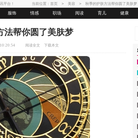
讯平台！
当前位置：
首页
>
美容
>
秋季的护肤方法帮你圆了美肤梦
服饰
情感
职场
阅读
育儿
健康
方法帮你圆了美肤梦
0:20:54
阅读全文
下载本文