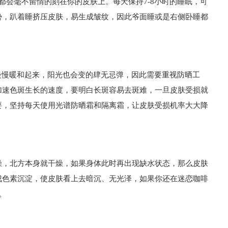
都会毫不留情的刻在你的皮肤上。每天保持7-8小时的睡眠，可
势，趴着睡挤压皮肤，易生成皱纹，因此爷面睡或是右侧卧睡都
慢慢暖和起来，阳光也会变的肆无忌弹，因此需要重视防晒工
加速色斑生长的速度，要明白长斑容易去斑难，一旦皮肤受损就
要，坚持每天使用光谱防晒霜和隔离霜，让皮肤受损机率大大降
燥，北方本身就干燥，如果身体此时再出现缺水状态，那么皮肤
成色素沉淀，使皮肤看上去暗沉、无光泽，如果你还在迷恋咖啡
。