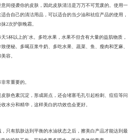
经意间侵袭你的皮肤，因此皮肤清洁是万万不可荒废的。使用一
款适合自己的清洁用品，可以适合的当少油和祛痘产品的使用，
抹2次护肤晚霜。
天5杯以上的`水。多吃水果，水果不但含有大量的益肌物质，
导致便秘。多喝豆浆牛奶、多吃水果、蔬菜、鱼、瘦肉和芝麻、
和美容。
市非常重要的。
起皮肤色素沉淀，形成斑点，还会堵塞毛孔引起粉刺、痘痘等问
吸收水分和精华，这样美白的功效也会更好。
哦，只有肌肤达到平衡的水油状态之后，擦美白产品才能达到最