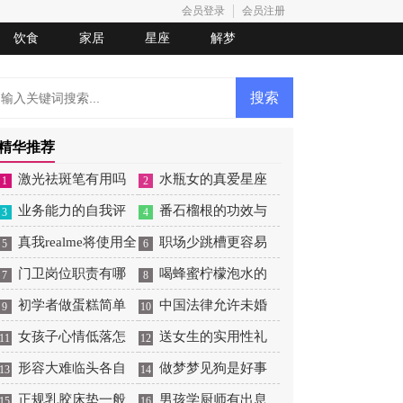
会员登录
会员注册
饮食
家居
星座
解梦
精华推荐
激光祛斑笔有用吗
水瓶女的真爱星座
1
2
业务能力的自我评
番石榴根的功效与
3
4
价
真我realme将使用全
作用
职场少跳槽更容易
5
6
新Logo
门卫岗位职责有哪
收获成功
喝蜂蜜柠檬泡水的
7
8
些
初学者做蛋糕简单
功效和好处
中国法律允许未婚
9
10
操作
女孩子心情低落怎
生子吗
送女生的实用性礼
11
12
么哄
形容大难临头各自
物
做梦梦见狗是好事
13
14
飞的词
正规乳胶床垫一般
还是坏事
男孩学厨师有出息
15
16