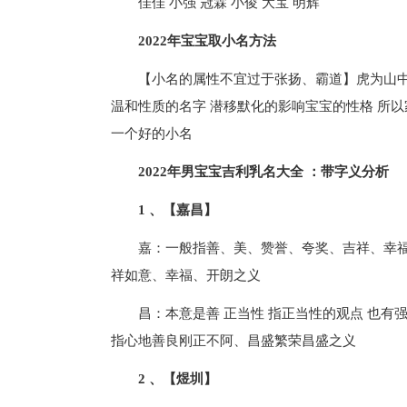
佳佳 小强 冠霖 小俊 大宝 明辉
2022年宝宝取小名方法
【小名的属性不宜过于张扬、霸道】虎为山中
温和性质的名字 潜移默化的影响宝宝的性格 所
一个好的小名
2022年男宝宝吉利乳名大全 ：带字义分析
1 、【嘉昌】
嘉：一般指善、美、赞誉、夸奖、吉祥、幸福
祥如意、幸福、开朗之义
昌：本意是善 正当性 指正当性的观点 也有
指心地善良刚正不阿、昌盛繁荣昌盛之义
2 、【煜圳】