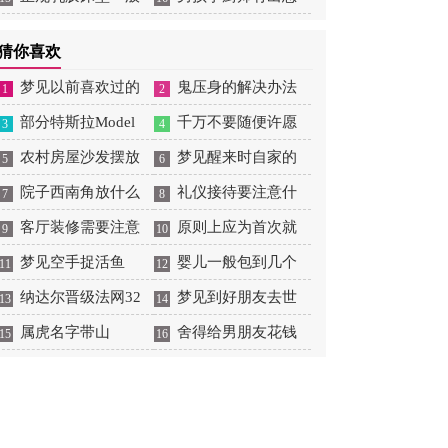
大概多少钱
吗
猜你喜欢
梦见以前喜欢过的
鬼压身的解决办法
1
2
男生喜欢自己
部分特斯拉Model
千万不要随便许愿
3
4
3/Y因缺少零件无法正
农村房屋沙发摆放
梦见醒来时自家的
5
6
常向车主交付
位置
院子西南角放什么
入户门开着
礼仪接待要注意什
7
8
旺财
客厅装修需要注意
么
原则上应为首次就
9
10
哪些风水
梦见空手捉活鱼
业
婴儿一般包到几个
11
12
纳达尔晋级法网32
月
梦见到好朋友去世
13
14
强，实现大满贯300胜
属虎名字带山
是什么意思
舍得给男朋友花钱
15
16
里程碑
的星座女