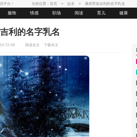
讯平台！
当前位置：
首页
>
起名
>
属虎男孩吉利的名字乳名
服饰
情感
职场
阅读
育儿
健康
吉利的名字乳名
6:55:08
阅读全文
下载本文