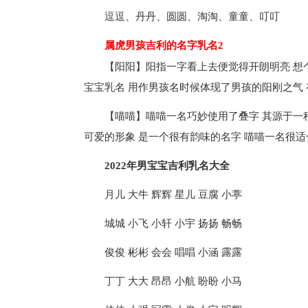
逗逗、丹丹、圆圆、淘淘、童童、叮叮
属虎男孩吉利的名字乳名2
【阳阳】阳指一字看上去便觉得开朗明亮 想
宝宝乳名 用作男孩名时候体现了男孩的阳刚之气 
【喵喵】喵喵一名巧妙使用了叠字 其源于一
可爱的形象 是一个很有韵味的名字 喵喵一名很
2022年男宝宝吉利乳名大全
月儿 大牛 辉辉 星儿 豆腐 小葶
城城 小飞 小轩 小宇 扬扬 畅畅
俊俊 彬彬 会会 唱唱 小涵 露露
丁丁 大大 昂昂 小航 盼盼 小马