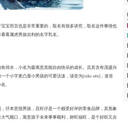
于宝宝而言也是非常重要的，取名有很多讲究，取名这件事情也
来看看属虎男孩吉利的名字乳名。
如鱼得水，小名为森寓意其能自由快乐的成长。且其含有茂盛兴
小字更凸显小男孩的可爱活泼，读音为[xiǎo sēn]，发音
小名。
盛，仔本意指男孩，且旺仔是一个颇受好评的零食品牌，其形象
来大气顺口，寓意孩子未来事事顺利，财旺福旺，是个好听又吉