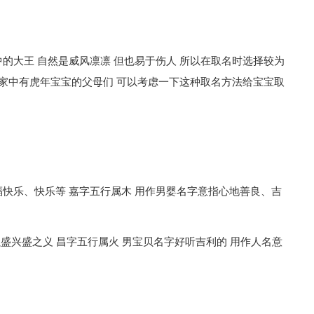
的大王 自然是威风凛凛 但也易于伤人 所以在取名时选择较为
以家中有虎年宝宝的父母们 可以考虑一下这种取名方法给宝宝取
快乐、快乐等 嘉字五行属木 用作男婴名字意指心地善良、吉
强盛兴盛之义 昌字五行属火 男宝贝名字好听吉利的 用作人名意