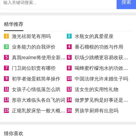
精华推荐
1
激光祛斑笔有用吗
2
水瓶女的真爱星座
3
业务能力的自我评价
4
番石榴根的功效与作用
5
真我realme将使用全新Logo
6
职场少跳槽更容易收获成功
7
门卫岗位职责有哪些
8
喝蜂蜜柠檬泡水的功效和好处
9
初学者做蛋糕简单操作
10
中国法律允许未婚生子吗
11
女孩子心情低落怎么哄
12
送女生的实用性礼物
13
形容大难临头各自飞的词
14
做梦梦见狗是好事还是坏事
15
正规乳胶床垫一般大概多少钱
16
男孩学厨师有出息吗
猜你喜欢