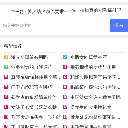
写
植物真的能防辐射吗
上一篇：
警犬幼犬领养要求
下一篇：
精华推荐
1
激光祛斑笔有用吗
2
水瓶女的真爱星座
3
业务能力的自我评价
4
番石榴根的功效与作用
5
真我realme将使用全新Logo
6
职场少跳槽更容易收获成功
7
门卫岗位职责有哪些
8
喝蜂蜜柠檬泡水的功效和好处
9
初学者做蛋糕简单操作
10
中国法律允许未婚生子吗
11
女孩子心情低落怎么哄
12
送女生的实用性礼物
13
形容大难临头各自飞的词
14
做梦梦见狗是好事还是坏事
15
正规乳胶床垫一般大概多少钱
16
男孩学厨师有出息吗