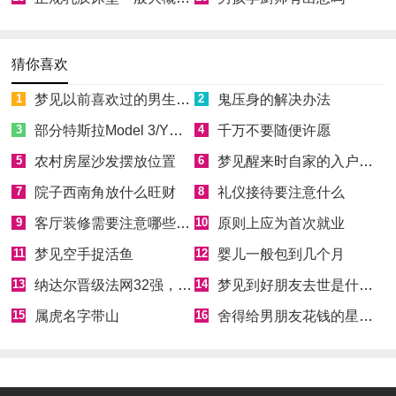
猜你喜欢
1
梦见以前喜欢过的男生喜欢自己
2
鬼压身的解决办法
3
部分特斯拉Model 3/Y因缺少零件无法正常向车主交付
4
千万不要随便许愿
5
农村房屋沙发摆放位置
6
梦见醒来时自家的入户门开着
7
院子西南角放什么旺财
8
礼仪接待要注意什么
9
客厅装修需要注意哪些风水
10
原则上应为首次就业
11
梦见空手捉活鱼
12
婴儿一般包到几个月
13
纳达尔晋级法网32强，实现大满贯300胜里程碑
14
梦见到好朋友去世是什么意思
15
属虎名字带山
16
舍得给男朋友花钱的星座女