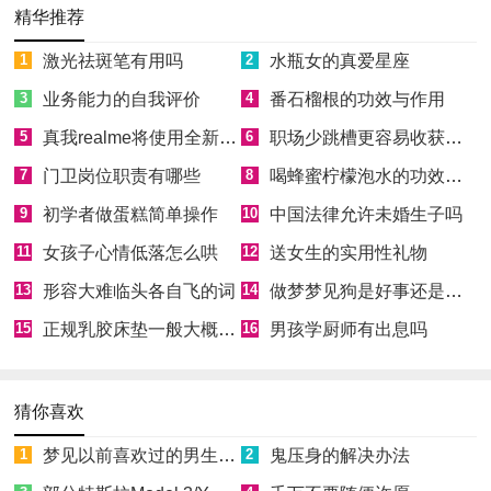
精华推荐
1
激光祛斑笔有用吗
2
水瓶女的真爱星座
3
业务能力的自我评价
4
番石榴根的功效与作用
5
真我realme将使用全新Logo
6
职场少跳槽更容易收获成功
7
门卫岗位职责有哪些
8
喝蜂蜜柠檬泡水的功效和好处
9
初学者做蛋糕简单操作
10
中国法律允许未婚生子吗
11
女孩子心情低落怎么哄
12
送女生的实用性礼物
13
形容大难临头各自飞的词
14
做梦梦见狗是好事还是坏事
15
正规乳胶床垫一般大概多少钱
16
男孩学厨师有出息吗
猜你喜欢
1
梦见以前喜欢过的男生喜欢自己
2
鬼压身的解决办法