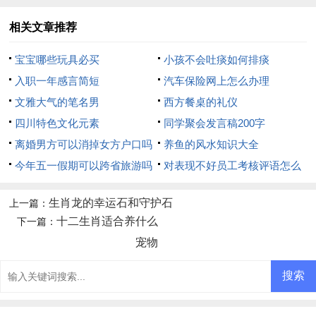
相关文章推荐
宝宝哪些玩具必买
小孩不会吐痰如何排痰
入职一年感言简短
汽车保险网上怎么办理
文雅大气的笔名男
西方餐桌的礼仪
四川特色文化元素
同学聚会发言稿200字
离婚男方可以消掉女方户口吗
养鱼的风水知识大全
今年五一假期可以跨省旅游吗
对表现不好员工考核评语怎么
写
生肖龙的幸运石和守护石
上一篇：
十二生肖适合养什么
下一篇：
宠物