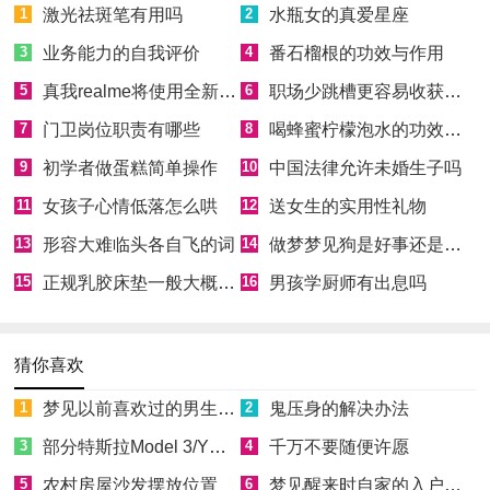
1
激光祛斑笔有用吗
2
水瓶女的真爱星座
3
业务能力的自我评价
4
番石榴根的功效与作用
5
真我realme将使用全新Logo
6
职场少跳槽更容易收获成功
7
门卫岗位职责有哪些
8
喝蜂蜜柠檬泡水的功效和好处
9
初学者做蛋糕简单操作
10
中国法律允许未婚生子吗
11
女孩子心情低落怎么哄
12
送女生的实用性礼物
13
形容大难临头各自飞的词
14
做梦梦见狗是好事还是坏事
15
正规乳胶床垫一般大概多少钱
16
男孩学厨师有出息吗
猜你喜欢
1
梦见以前喜欢过的男生喜欢自己
2
鬼压身的解决办法
3
部分特斯拉Model 3/Y因缺少零件无法正常向车主交付
4
千万不要随便许愿
5
农村房屋沙发摆放位置
6
梦见醒来时自家的入户门开着