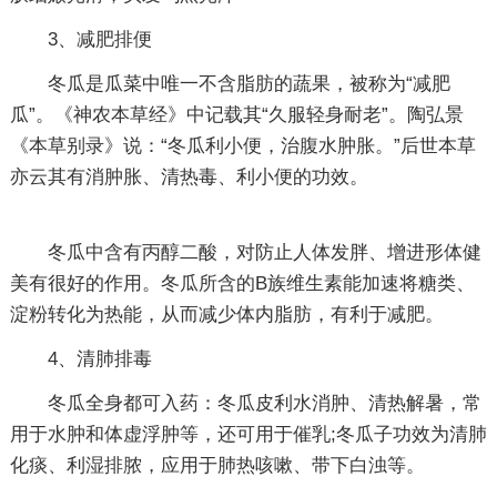
3、减肥排便
冬瓜是瓜菜中唯一不含脂肪的蔬果，被称为“减肥
瓜”。《神农本草经》中记载其“久服轻身耐老”。陶弘景
《本草别录》说：“冬瓜利小便，治腹水肿胀。”后世本草
亦云其有消肿胀、清热毒、利小便的功效。
冬瓜中含有丙醇二酸，对防止人体发胖、增进形体健
美有很好的作用。冬瓜所含的B族维生素能加速将糖类、
淀粉转化为热能，从而减少体内脂肪，有利于减肥。
4、清肺排毒
冬瓜全身都可入药：冬瓜皮利水消肿、清热解暑，常
用于水肿和体虚浮肿等，还可用于催乳;冬瓜子功效为清肺
化痰、利湿排脓，应用于肺热咳嗽、带下白浊等。