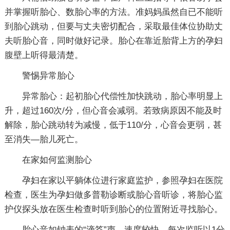
并掌握听胎心、数胎心率的方法。准妈妈虽然自已不能听
到胎心跳动，但要与丈夫密切配合，采取最佳体位协助丈
夫听胎心音，同时做好记录。胎心在靠近胎背上方的孕妇
腹壁上听得最清楚。
警惕异常胎心
异常胎心：起初胎心代偿性加快跳动，胎心率明显上
升，超过160次/分，但心音会减弱。若致病原因不能及时
解除，胎心跳动转为减慢，低于110/分，心音会更弱，甚
至消失—胎儿死亡。
在家如何监测胎心
孕妇在家以平躺体位进行家庭监护，参照孕妇在医院
检查，医生为孕妇做多普勒诊断或胎心音听诊，将胎心监
护仪探头放在医生检查时听到胎心的位置附近寻找胎心。
胎心音如钟表的“滴答”声，速度较快。每次监听以1分