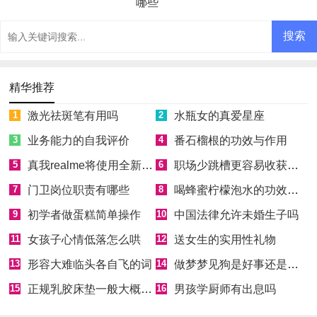
哪些
精华推荐
1
激光祛斑笔有用吗
2
水瓶女的真爱星座
3
业务能力的自我评价
4
番石榴根的功效与作用
5
真我realme将使用全新Logo
6
职场少跳槽更容易收获成功
7
门卫岗位职责有哪些
8
喝蜂蜜柠檬泡水的功效和好处
9
初学者做蛋糕简单操作
10
中国法律允许未婚生子吗
11
女孩子心情低落怎么哄
12
送女生的实用性礼物
13
形容大难临头各自飞的词
14
做梦梦见狗是好事还是坏事
15
正规乳胶床垫一般大概多少钱
16
男孩学厨师有出息吗