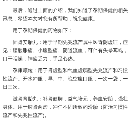
最后，通过上面的介绍，我们知道了孕期保健的相关
讯息，希望本文对您有所帮助，祝您健康。
用于孕期保健的药物如下：
固肾安胎丸：用于早期先兆流产属中医肾阴虚证，症
见：腰酸胀痛、小腹坠痛、阴道流血，可伴有头晕耳鸣，
口干咽燥，神疲乏力，手足心热。
孕康颗粒：用于肾虚型和气血虚弱型先兆流产和习惯
性流产。开水冲服，早、中、晚空腹口服，一次一袋，一
日三次。
滋肾育胎丸：补肾健脾，益气培元，养血安胎，强壮
身体。用于脾肾两虚，冲任不固所致的滑胎（防治习惯性
流产和先兆性流产)。