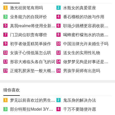
1
激光祛斑笔有用吗
2
水瓶女的真爱星座
3
业务能力的自我评价
4
番石榴根的功效与作用
5
真我realme将使用全新Logo
6
职场少跳槽更容易收获成功
7
门卫岗位职责有哪些
8
喝蜂蜜柠檬泡水的功效和好处
9
初学者做蛋糕简单操作
10
中国法律允许未婚生子吗
11
女孩子心情低落怎么哄
12
送女生的实用性礼物
13
形容大难临头各自飞的词
14
做梦梦见狗是好事还是坏事
15
正规乳胶床垫一般大概多少钱
16
男孩学厨师有出息吗
猜你喜欢
1
梦见以前喜欢过的男生喜欢自己
2
鬼压身的解决办法
3
部分特斯拉Model 3/Y因缺少零件无法正常向车主交付
4
千万不要随便许愿