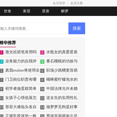
会员登录
会员注册
饮食
家居
星座
解梦
精华推荐
激光祛斑笔有用吗
水瓶女的真爱星座
1
2
业务能力的自我评
番石榴根的功效与
3
4
价
真我realme将使用全
作用
职场少跳槽更容易
5
6
新Logo
门卫岗位职责有哪
收获成功
喝蜂蜜柠檬泡水的
7
8
些
初学者做蛋糕简单
功效和好处
中国法律允许未婚
9
10
操作
女孩子心情低落怎
生子吗
送女生的实用性礼
11
12
么哄
形容大难临头各自
物
做梦梦见狗是好事
13
14
飞的词
正规乳胶床垫一般
还是坏事
男孩学厨师有出息
15
16