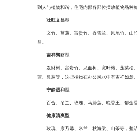
到人与植物和谐，住宅内部各部位摆放植物品种
壮旺文昌型
文竹、菖蒲、富贵竹、香雪兰、凤尾竹、山
昌。
吉祥聚财型
发财树、富贵竹、龙血树、宽叶榕、蓬莱松
蓝、巢蕨等，这些植物在办公风水中有吉祥如意
宁静温和型
百合、吊兰、玫瑰、马蹄莲、晚香王、郁金
健康清爽型
玫瑰、康乃馨、米兰、秋海棠、山茶等，整