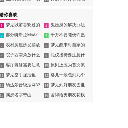
大概多少钱
吗
猜你喜欢
梦见以前喜欢过的
鬼压身的解决办法
1
2
男生喜欢自己
部分特斯拉Model
千万不要随便许愿
3
4
3/Y因缺少零件无法正
农村房屋沙发摆放
梦见醒来时自家的
5
6
常向车主交付
位置
院子西南角放什么
入户门开着
礼仪接待要注意什
7
8
旺财
客厅装修需要注意
么
原则上应为首次就
9
10
哪些风水
梦见空手捉活鱼
业
婴儿一般包到几个
11
12
纳达尔晋级法网32
月
梦见到好朋友去世
13
14
强，实现大满贯300胜
属虎名字带山
是什么意思
舍得给男朋友花钱
15
16
里程碑
的星座女