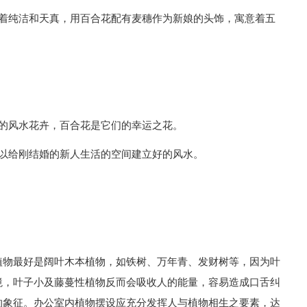
征着纯洁和天真，用百合花配有麦穗作为新娘的头饰，寓意着五
们的风水花卉，百合花是它们的幸运之花。
可以给刚结婚的新人生活的空间建立好的风水。
植物最好是阔叶木本植物，如铁树、万年青、发财树等，因为叶
境，叶子小及藤蔓性植物反而会吸收人的能量，容易造成口舌纠
的象征。办公室内植物摆设应充分发挥人与植物相生之要素，达