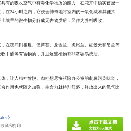
它具有的吸收空气中有毒化学物质的能力，在花卉中确实首屈一
，在24小时之内，它便会神奇地将室内的一氧化碳和其他挥
经土壤里的微生物分解成无害物质后，又作为养料吸收。
气，在夜间则相反。但芦荟、龙舌兰、虎尾兰、红景天和吊兰等
吸收甲醛等有害物质，并且这些植物都非常容易成活。
气体，让人精神愉悦。肉桂想尽快驱除办公室的刺鼻污染味道，
光合作用也就随之加强，生命力就特别旺盛，释放出来的氧气比
oc》
点击下载文档
便收藏和打印
文档为doc格式