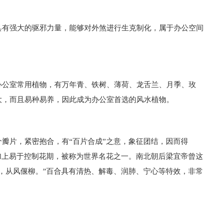
具有强大的驱邪力量，能够对外煞进行生克制化，属于办公空间
办公室常用植物，有万年青、铁树、薄荷、龙舌兰、月季、玫
大，而且易种易养，因此成为办公室首选的风水植物。
瓣片，紧密抱合，有“百片合成”之意，象征团结，因而得
加上易于控制花期，被称为世界名花之一。南北朝后梁宜帝曾这
，从风偃柳。”百合具有清热、解毒、润肺、宁心等特效，非常