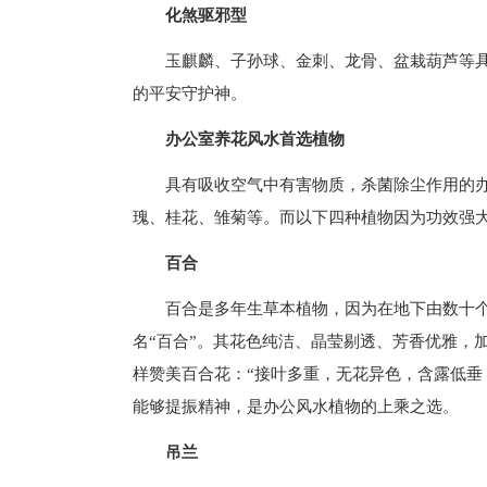
化煞驱邪型
玉麒麟、子孙球、金刺、龙骨、盆栽葫芦等
的平安守护神。
办公室养花风水首选植物
具有吸收空气中有害物质，杀菌除尘作用的
瑰、桂花、雏菊等。而以下四种植物因为功效强
百合
百合是多年生草本植物，因为在地下由数十个
名“百合”。其花色纯洁、晶莹剔透、芳香优雅，
样赞美百合花：“接叶多重，无花异色，含露低垂
能够提振精神，是办公风水植物的上乘之选。
吊兰