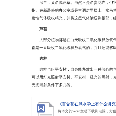
吊兰，又名鸭跖草。虽然不是名贵花卉，但
指。在新装修的办公室或是空调房里摆上一盆吊兰
发性气体吸收精光，并将这些气体输送到根部，
芦荟
大部分植物都是在白天吸收二氧化碳释放氧
都是一直吸收二氧化碳释放氧气的，并且还能够
肉桂
肉桂也叫平安树，自身能释放出一种倾心的
可以用灯光照射平安树。平安树一经光的照射，
无光照射条件下多几倍。
《百合花在风水学上有什么讲究.d
将本文的Word文档下载到电脑，方