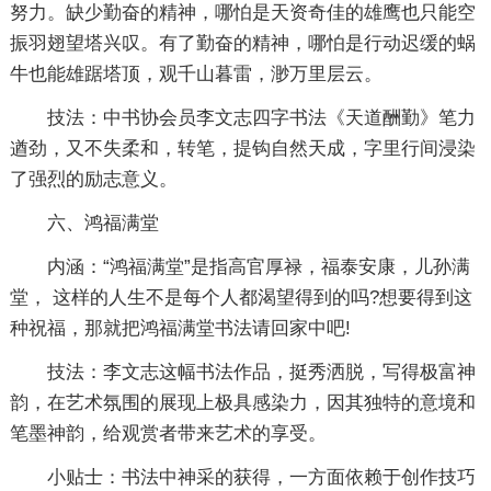
努力。缺少勤奋的精神，哪怕是天资奇佳的雄鹰也只能空
振羽翅望塔兴叹。有了勤奋的精神，哪怕是行动迟缓的蜗
牛也能雄踞塔顶，观千山暮雷，渺万里层云。
技法：中书协会员李文志四字书法《天道酬勤》笔力
遒劲，又不失柔和，转笔，提钩自然天成，字里行间浸染
了强烈的励志意义。
六、鸿福满堂
内涵：“鸿福满堂”是指高官厚禄，福泰安康，儿孙满
堂， 这样的人生不是每个人都渴望得到的吗?想要得到这
种祝福，那就把鸿福满堂书法请回家中吧!
技法：李文志这幅书法作品，挺秀洒脱，写得极富神
韵，在艺术氛围的展现上极具感染力，因其独特的意境和
笔墨神韵，给观赏者带来艺术的享受。
小贴士：书法中神采的获得，一方面依赖于创作技巧