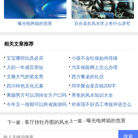
曝光电烤箱的危害
百合花在风水学上有什么讲究
相关文章推荐
宝宝哪些玩具必买
小孩不会吐痰如何排痰
入职一年感言简短
汽车保险网上怎么办理
文雅大气的笔名男
西方餐桌的礼仪
四川特色文化元素
同学聚会发言稿200字
离婚男方可以消掉女方户口吗
养鱼的风水知识大全
今年五一假期可以跨省旅游吗
对表现不好员工考核评语怎么
写
曝光电烤箱的危害
上一篇：
客厅挂牡丹图的风水
下一篇：