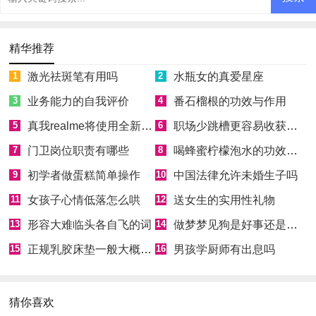
精华推荐
1
激光祛斑笔有用吗
2
水瓶女的真爱星座
3
业务能力的自我评价
4
番石榴根的功效与作用
5
真我realme将使用全新Logo
6
职场少跳槽更容易收获成功
7
门卫岗位职责有哪些
8
喝蜂蜜柠檬泡水的功效和好处
9
初学者做蛋糕简单操作
10
中国法律允许未婚生子吗
11
女孩子心情低落怎么哄
12
送女生的实用性礼物
13
形容大难临头各自飞的词
14
做梦梦见狗是好事还是坏事
15
正规乳胶床垫一般大概多少钱
16
男孩学厨师有出息吗
猜你喜欢