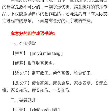
的居室是必不可少的，一副字形优美、寓意美好的书法作
品，不仅能激励自己的创作热情，还能提高自己在人际交
往过程中的形象。下面是寓意好的四字成语书法。
寓意好的四字成语书法1
一、金玉满堂
【拼音】［jīn yù mǎn táng ]
【解释】形容财富极多。
【近义词】富可敌国、荣华富贵、堆金积玉。
【反义词】债台高筑、床头金尽、家徒四壁、贫无立
锥、家贫如洗、赤贫如洗、一贫如洗。
二、喜笑颜开
【拼音】［xǐxiào yán kāi ]