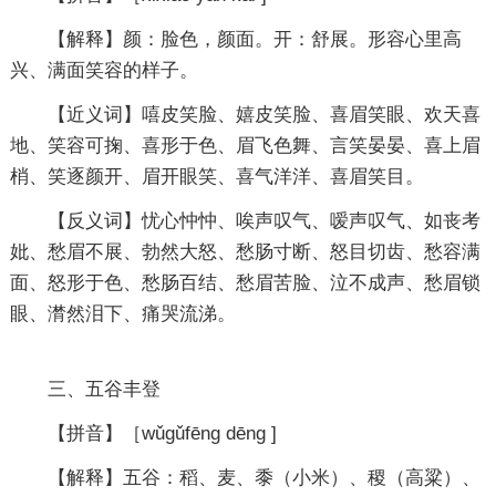
【解释】颜：脸色，颜面。开：舒展。形容心里高
兴、满面笑容的样子。
【近义词】嘻皮笑脸、嬉皮笑脸、喜眉笑眼、欢天喜
地、笑容可掬、喜形于色、眉飞色舞、言笑晏晏、喜上眉
梢、笑逐颜开、眉开眼笑、喜气洋洋、喜眉笑目。
【反义词】忧心忡忡、唉声叹气、嗳声叹气、如丧考
妣、愁眉不展、勃然大怒、愁肠寸断、怒目切齿、愁容满
面、怒形于色、愁肠百结、愁眉苦脸、泣不成声、愁眉锁
眼、潸然泪下、痛哭流涕。
三、五谷丰登
【拼音】［wǔgǔfēng dēng ]
【解释】五谷：稻、麦、黍（小米）、稷（高粱）、