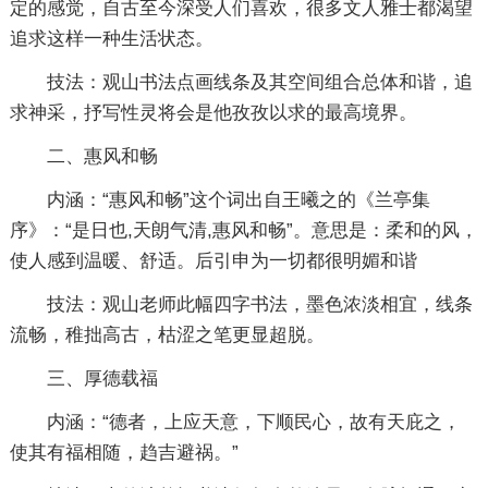
定的感觉，自古至今深受人们喜欢，很多文人雅士都渴望
追求这样一种生活状态。
技法：观山书法点画线条及其空间组合总体和谐，追
求神采，抒写性灵将会是他孜孜以求的最高境界。
二、惠风和畅
内涵：“惠风和畅”这个词出自王曦之的《兰亭集
序》：“是日也,天朗气清,惠风和畅”。意思是：柔和的风，
使人感到温暖、舒适。后引申为一切都很明媚和谐
技法：观山老师此幅四字书法，墨色浓淡相宜，线条
流畅，稚拙高古，枯涩之笔更显超脱。
三、厚德载福
内涵：“德者，上应天意，下顺民心，故有天庇之，
使其有福相随，趋吉避祸。”