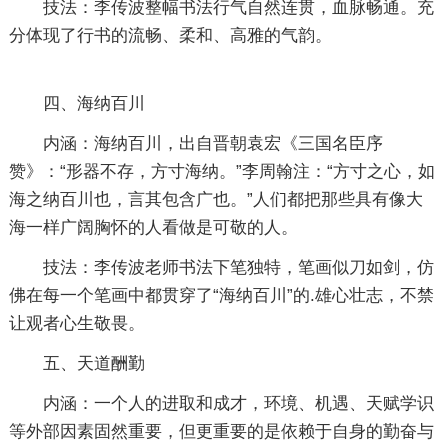
技法：李传波整幅书法行气自然连贯，血脉畅通。充
分体现了行书的流畅、柔和、高雅的气韵。
四、海纳百川
内涵：海纳百川，出自晋朝袁宏《三国名臣序
赞》：“形器不存，方寸海纳。”李周翰注：“方寸之心，如
海之纳百川也，言其包含广也。”人们都把那些具有像大
海一样广阔胸怀的人看做是可敬的人。
技法：李传波老师书法下笔独特，笔画似刀如剑，仿
佛在每一个笔画中都贯穿了“海纳百川”的.雄心壮志，不禁
让观者心生敬畏。
五、天道酬勤
内涵：一个人的进取和成才，环境、机遇、天赋学识
等外部因素固然重要，但更重要的是依赖于自身的勤奋与