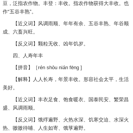
豆，泛指农作物。丰登：丰收。指农作物获得大丰收。也
作“五谷丰熟”。
【近义词】风调雨顺、年年有余、五谷丰熟、年谷顺
成、六畜兴旺。
【反义词】颗粒无收、凶年饥岁。
四、人寿年丰
【拼音】［rén shòu nián fēng ]
【解释】人人长寿，年景丰收。形容社会太平，生活
美好。
【近义词】丰衣足食、饱食暖衣、国泰民安、繁荣昌
盛、风调雨顺。
【反义词】饿殍遍野、火热水深、饥寒交迫、水深火
热、嗷嗷待哺、人生如寄、饿莩遍野。