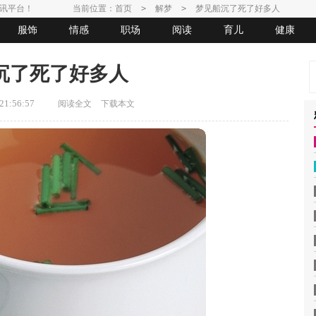
讯平台！
当前位置：
首页
>
解梦
>
梦见船沉了死了好多人
服饰
情感
职场
阅读
育儿
健康
沉了死了好多人
1:56:57
阅读全文
下载本文