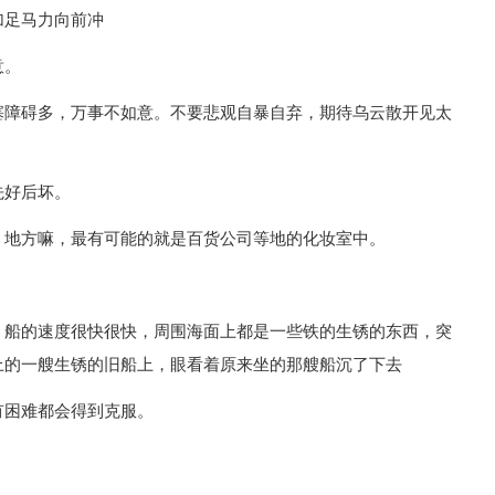
加足马力向前冲
意。
塞障碍多，万事不如意。不要悲观自暴自弃，期待乌云散开见太
先好后坏。
。地方嘛，最有可能的就是百货公司等地的化妆室中。
，船的速度很快很快，周围海面上都是一些铁的生锈的东西，突
上的一艘生锈的旧船上，眼看着原来坐的那艘船沉了下去
有困难都会得到克服。
：