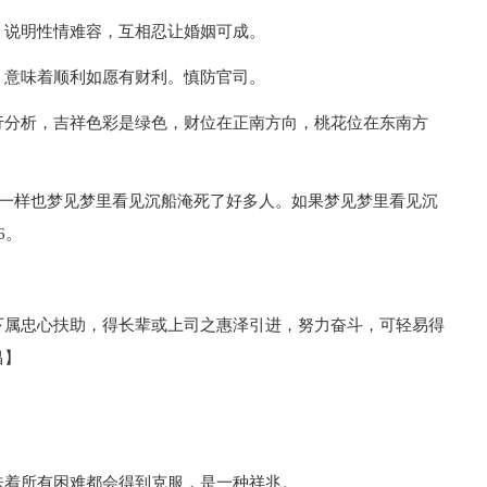
，说明性情难容，互相忍让婚姻可成。
，意味着顺利如愿有财利。慎防官司。
行分析，吉祥色彩是绿色，财位在正南方向，桃花位在东南方
跟你一样也梦见梦里看见沉船淹死了好多人。如果梦见梦里看见沉
6。
下属忠心扶助，得长辈或上司之惠泽引进，努力奋斗，可轻易得
昌】
味着所有困难都会得到克服，是一种祥兆。