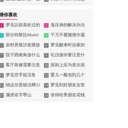
大概多少钱
吗
猜你喜欢
梦见以前喜欢过的
鬼压身的解决办法
1
2
男生喜欢自己
部分特斯拉Model
千万不要随便许愿
3
4
3/Y因缺少零件无法正
农村房屋沙发摆放
梦见醒来时自家的
5
6
常向车主交付
位置
院子西南角放什么
入户门开着
礼仪接待要注意什
7
8
旺财
客厅装修需要注意
么
原则上应为首次就
9
10
哪些风水
梦见空手捉活鱼
业
婴儿一般包到几个
11
12
纳达尔晋级法网32
月
梦见到好朋友去世
13
14
强，实现大满贯300胜
属虎名字带山
是什么意思
舍得给男朋友花钱
15
16
里程碑
的星座女