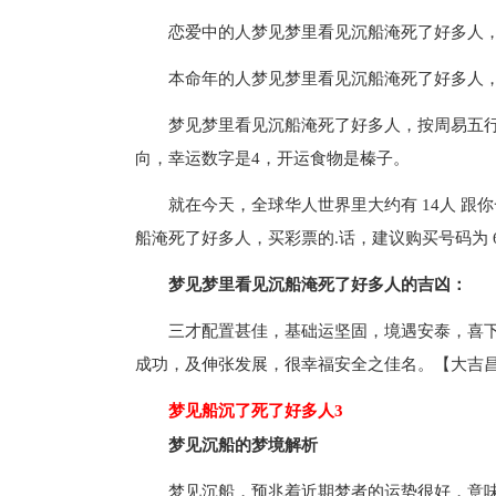
恋爱中的人梦见梦里看见沉船淹死了好多人
本命年的人梦见梦里看见沉船淹死了好多人
梦见梦里看见沉船淹死了好多人，按周易五
向，幸运数字是4，开运食物是榛子。
就在今天，全球华人世界里大约有 14人 
船淹死了好多人，买彩票的.话，建议购买号码为 
梦见梦里看见沉船淹死了好多人的吉凶：
三才配置甚佳，基础运坚固，境遇安泰，喜
成功，及伸张发展，很幸福安全之佳名。【大吉
梦见船沉了死了好多人3
梦见沉船的梦境解析
梦见沉船，预兆着近期梦者的运势很好，意