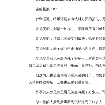
吉凶指数：87
梦到溺死，暗示近期会有钱财方面的损失，
梦见沉船，则是一种祥兆，意味着所有困难
梦见沉船，还暗示名誉受到威胁，你要赶紧
梦见沉船，表示你心中正渴望承担责任，或
梦见梦里看见沉船淹死了好多人，对家庭环
妨也出点钱为家里添置些小用品。置物柜、书架
但这两天也是疲倦感较易来袭的日子，需要
天就将睡眠补足，三餐也应确实进食喔。
怀孕的人梦见梦里看见沉船淹死了好多人，
做生意的人梦见梦里看见沉船淹死了好多人