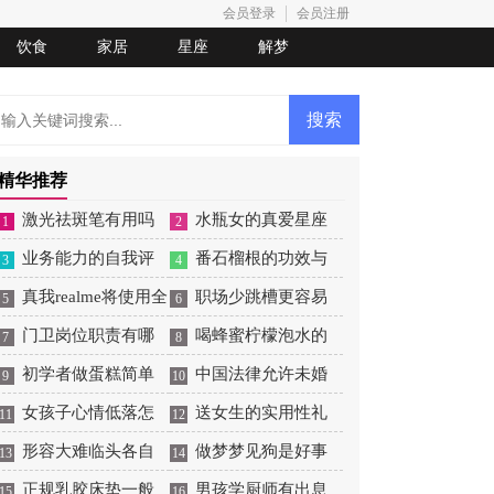
会员登录
会员注册
饮食
家居
星座
解梦
精华推荐
激光祛斑笔有用吗
水瓶女的真爱星座
1
2
业务能力的自我评
番石榴根的功效与
3
4
价
真我realme将使用全
作用
职场少跳槽更容易
5
6
新Logo
门卫岗位职责有哪
收获成功
喝蜂蜜柠檬泡水的
7
8
些
初学者做蛋糕简单
功效和好处
中国法律允许未婚
9
10
操作
女孩子心情低落怎
生子吗
送女生的实用性礼
11
12
么哄
形容大难临头各自
物
做梦梦见狗是好事
13
14
飞的词
正规乳胶床垫一般
还是坏事
男孩学厨师有出息
15
16