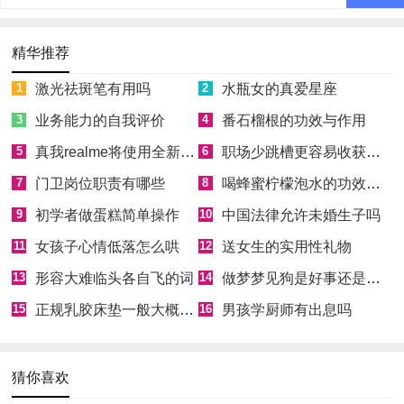
精华推荐
1
激光祛斑笔有用吗
2
水瓶女的真爱星座
3
业务能力的自我评价
4
番石榴根的功效与作用
5
真我realme将使用全新Logo
6
职场少跳槽更容易收获成功
7
门卫岗位职责有哪些
8
喝蜂蜜柠檬泡水的功效和好处
9
初学者做蛋糕简单操作
10
中国法律允许未婚生子吗
11
女孩子心情低落怎么哄
12
送女生的实用性礼物
13
形容大难临头各自飞的词
14
做梦梦见狗是好事还是坏事
15
正规乳胶床垫一般大概多少钱
16
男孩学厨师有出息吗
猜你喜欢