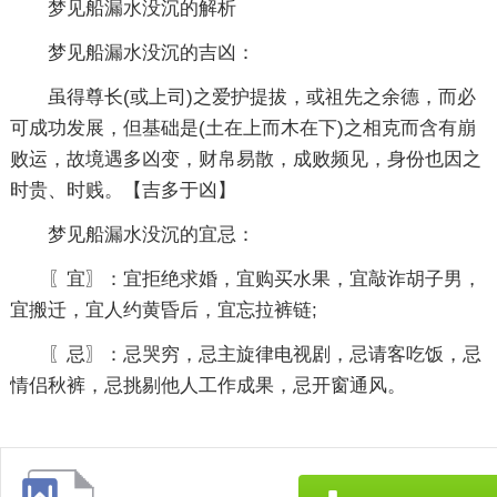
梦见船漏水没沉的解析
梦见船漏水没沉的吉凶：
虽得尊长(或上司)之爱护提拔，或祖先之余德，而必
可成功发展，但基础是(土在上而木在下)之相克而含有崩
败运，故境遇多凶变，财帛易散，成败频见，身份也因之
时贵、时贱。【吉多于凶】
梦见船漏水没沉的宜忌：
〖宜〗：宜拒绝求婚，宜购买水果，宜敲诈胡子男，
宜搬迁，宜人约黄昏后，宜忘拉裤链;
〖忌〗：忌哭穷，忌主旋律电视剧，忌请客吃饭，忌
情侣秋裤，忌挑剔他人工作成果，忌开窗通风。