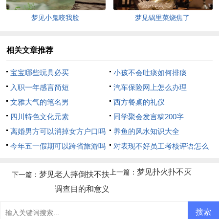
梦见小鬼咬我脸
梦见锅里菜烧焦了
相关文章推荐
宝宝哪些玩具必买
小孩不会吐痰如何排痰
入职一年感言简短
汽车保险网上怎么办理
文雅大气的笔名男
西方餐桌的礼仪
四川特色文化元素
同学聚会发言稿200字
离婚男方可以消掉女方户口吗
养鱼的风水知识大全
今年五一假期可以跨省旅游吗
对表现不好员工考核评语怎么
写
梦见扑火扑不灭
上一篇：
梦见老人摔倒扶不扶
下一篇：
调查目的和意义