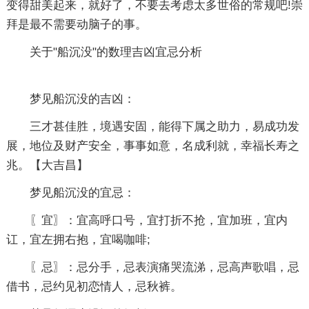
变得甜美起来，就好了，不要去考虑太多世俗的常规吧!崇
拜是最不需要动脑子的事。
关于"船沉没"的数理吉凶宜忌分析
梦见船沉没的吉凶：
三才甚佳胜，境遇安固，能得下属之助力，易成功发
展，地位及财产安全，事事如意，名成利就，幸福长寿之
兆。【大吉昌】
梦见船沉没的宜忌：
〖宜〗：宜高呼口号，宜打折不抢，宜加班，宜内
讧，宜左拥右抱，宜喝咖啡;
〖忌〗：忌分手，忌表演痛哭流涕，忌高声歌唱，忌
借书，忌约见初恋情人，忌秋裤。