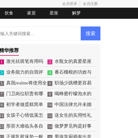
会员登录
会员注册
饮食
家居
星座
解梦
精华推荐
激光祛斑笔有用吗
水瓶女的真爱星座
1
2
业务能力的自我评
番石榴根的功效与
3
4
价
真我realme将使用全
作用
职场少跳槽更容易
5
6
新Logo
门卫岗位职责有哪
收获成功
喝蜂蜜柠檬泡水的
7
8
些
初学者做蛋糕简单
功效和好处
中国法律允许未婚
9
10
操作
女孩子心情低落怎
生子吗
送女生的实用性礼
11
12
么哄
形容大难临头各自
物
做梦梦见狗是好事
13
14
飞的词
正规乳胶床垫一般
还是坏事
男孩学厨师有出息
15
16