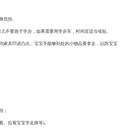
身负担。
重儿不要急于学步，如果需要用学步车，时间宜适当缩短。
间内家具凹进凸出。宝宝手能够到处的小物品要拿走，以防宝宝
跤；
着、拉着宝宝学走路等)。