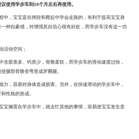
议使用学步车到10个月左右再使用。
过程中，宝宝是在摔跤和爬起中学会走路的，有利于提高宝宝身
有一种自豪感，对增强其自信心很有好处，而学步车没有这一功
由活动空间；
骼中含胶质多、钙质少，骨骼柔软，而学步车的滑动速度过快，
易使腿部骨骼变弯形成罗圈腿。
应能力，容易对身体造成损害。另外，在快速滑动的学步车中，
育和性格的形成。
将宝宝搁置在学步车中，就去忙其他的事情，容易使宝宝发生意