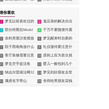
大概多少钱
吗
猜你喜欢
梦见以前喜欢过的
鬼压身的解决办法
1
2
男生喜欢自己
部分特斯拉Model
千万不要随便许愿
3
4
3/Y因缺少零件无法正
农村房屋沙发摆放
梦见醒来时自家的
5
6
常向车主交付
位置
院子西南角放什么
入户门开着
礼仪接待要注意什
7
8
旺财
客厅装修需要注意
么
原则上应为首次就
9
10
哪些风水
梦见空手捉活鱼
业
婴儿一般包到几个
11
12
纳达尔晋级法网32
月
梦见到好朋友去世
13
14
强，实现大满贯300胜
属虎名字带山
是什么意思
舍得给男朋友花钱
15
16
里程碑
的星座女