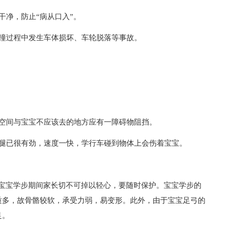
干净，防止“病从口入”。
碰撞过程中发生车体损坏、车轮脱落等事故。
一空间与宝宝不应该去的地方应有一障碍物阻挡。
的腿已很有劲，速度一快，学行车碰到物体上会伤着宝宝。
在宝宝学步期间家长切不可掉以轻心，要随时保护。宝宝学步的
质多，故骨骼较软，承受力弱，易变形。此外，由于宝宝足弓的
足。