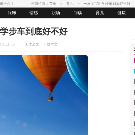
讯平台！
当前位置：
首页
>
育儿
>
一岁宝宝用学步车到底好不好
服饰
情感
职场
阅读
育儿
健康
学步车到底好不好
4:12:56
阅读全文
下载本文