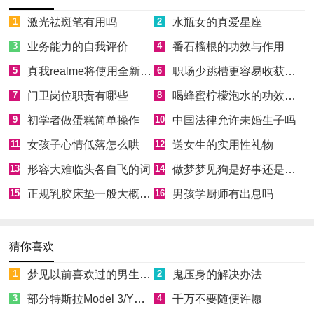
1
激光祛斑笔有用吗
2
水瓶女的真爱星座
3
业务能力的自我评价
4
番石榴根的功效与作用
5
真我realme将使用全新Logo
6
职场少跳槽更容易收获成功
7
门卫岗位职责有哪些
8
喝蜂蜜柠檬泡水的功效和好处
9
初学者做蛋糕简单操作
10
中国法律允许未婚生子吗
11
女孩子心情低落怎么哄
12
送女生的实用性礼物
13
形容大难临头各自飞的词
14
做梦梦见狗是好事还是坏事
15
正规乳胶床垫一般大概多少钱
16
男孩学厨师有出息吗
猜你喜欢
1
梦见以前喜欢过的男生喜欢自己
2
鬼压身的解决办法
3
部分特斯拉Model 3/Y因缺少零件无法正常向车主交付
4
千万不要随便许愿